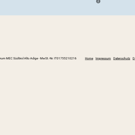
um MEC Südtirol Alto Adige
-
MwSt.-Nr. IT01755210216
Home
Impressum
Datenschutz
D