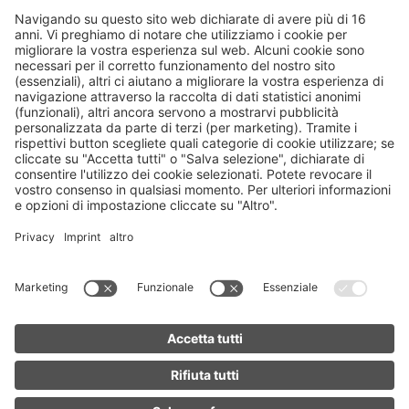
La presente privacy policy è in vigore dal 02.02.2026. Il
titolare si riserva di modificarne o semplicemente
aggiornarne il contenuto, in parte o completamente, anche
a causa di variazioni della normativa applicabile. Il
contenuto del sito e della presente privacy policy
potrebbero essere soggetti a variazioni, pertanto il Titolare
la invita a visitare con regolarità questa sezione per
prendere cognizione della più recente ed aggiornata
versione della privacy policy in modo da essere sempre
aggiornato sui dati raccolti e sull’uso che ne viene fatto.
© 2026 Kongresszentrum MEC Südtirol Alto Adige
-
Part.IVA
IT01755210216
Home
Imprint
Privacy
Impostazioni privacy
Accessibilità
Come desiderate procedere?
CERCA ANCORA