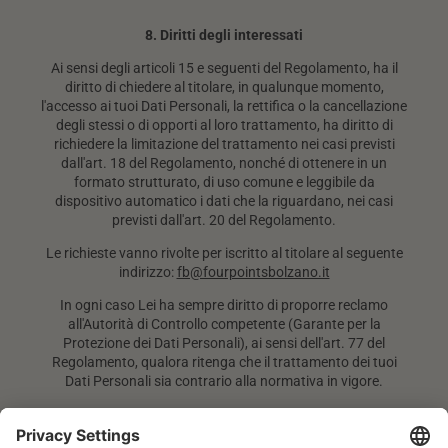
8. Diritti degli interessati
Ai sensi degli articoli 15 e seguenti del Regolamento, ha il
diritto di chiedere al titolare, in qualunque momento,
l'accesso ai tuoi Dati Personali, la rettifica o la cancellazione
degli stessi o di opporti al loro trattamento, ha diritto di
richiedere la limitazione del trattamento nei casi previsti
dall'art. 18 del Regolamento, nonché di ottenere in un
formato strutturato, di uso comune e leggibile da
dispositivo automatico i dati che la riguardano, nei casi
previsti dall'art. 20 del Regolamento.
Le richieste vanno rivolte per iscritto al titolare al seguente
indirizzo:
fb@fourpointsbolzano.it
In ogni caso Lei ha sempre diritto di proporre reclamo
all'Autorità di Controllo competente (Garante per la
Protezione dei Dati Personali), ai sensi dell'art. 77 del
Regolamento, qualora ritenga che il trattamento dei tuoi
Dati Personali sia contrario alla normativa in vigore.
9. Modifiche