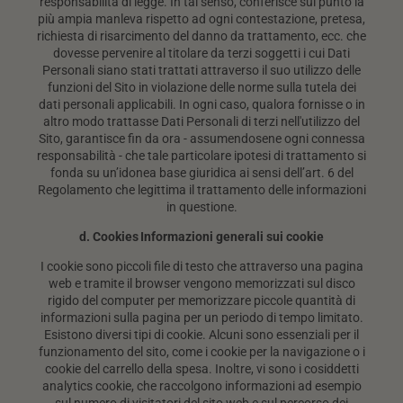
responsabilità di legge. In tal senso, conferisce sul punto la
più ampia manleva rispetto ad ogni contestazione, pretesa,
richiesta di risarcimento del danno da trattamento, ecc. che
dovesse pervenire al titolare da terzi soggetti i cui Dati
Personali siano stati trattati attraverso il suo utilizzo delle
funzioni del Sito in violazione delle norme sulla tutela dei
dati personali applicabili. In ogni caso, qualora fornisse o in
altro modo trattasse Dati Personali di terzi nell'utilizzo del
Sito, garantisce fin da ora - assumendosene ogni connessa
responsabilità - che tale particolare ipotesi di trattamento si
fonda su un’idonea base giuridica ai sensi dell’art. 6 del
Regolamento che legittima il trattamento delle informazioni
in questione.
d. Cookies
Informazioni generali sui cookie
I cookie sono piccoli file di testo che attraverso una pagina
web e tramite il browser vengono memorizzati sul disco
rigido del computer per memorizzare piccole quantità di
informazioni sulla pagina per un periodo di tempo limitato.
Esistono diversi tipi di cookie. Alcuni sono essenziali per il
funzionamento del sito, come i cookie per la navigazione o i
cookie del carrello della spesa. Inoltre, vi sono i cosiddetti
analytics cookie, che raccolgono informazioni ad esempio